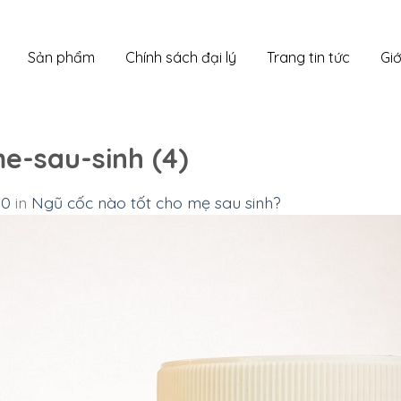
Sản phẩm
Chính sách đại lý
Trang tin tức
Giớ
e-sau-sinh (4)
00
in
Ngũ cốc nào tốt cho mẹ sau sinh?