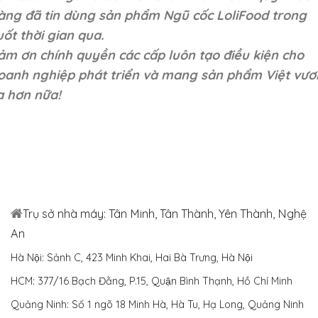
àng đã tin dùng sản phẩm Ngũ cốc LoliFood trong
uốt thời gian qua.
ảm ơn chính quyền các cấp luôn tạo điều kiện cho
oanh nghiệp phát triển và mang sản phẩm Việt vươ
a hơn nữa!
Trụ sở nhà máy: Tân Minh, Tân Thành, Yên Thành, Nghệ
An
Hà Nội: Sảnh C, 423 Minh Khai, Hai Bà Trưng, Hà Nội
HCM: 377/16 Bạch Đằng, P.15, Quận Bình Thạnh, Hồ Chí Minh
Quảng Ninh: Số 1 ngõ 18 Minh Hà, Hà Tu, Hạ Long, Quảng Ninh