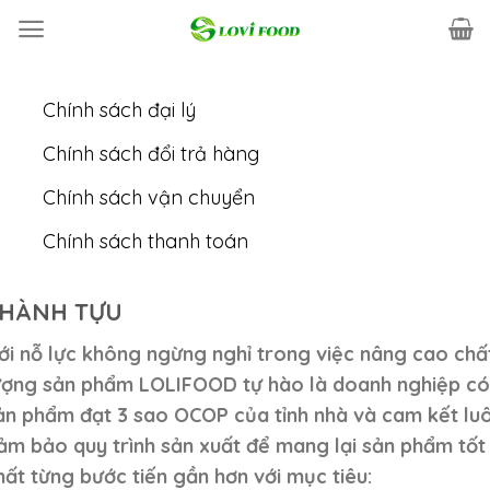
Skip
to
content
Chính sách đại lý
Chính sách đổi trả hàng
Chính sách vận chuyển
Chính sách thanh toán
HÀNH TỰU
ới nỗ lực không ngừng nghỉ trong việc nâng cao chấ
ượng sản phẩm LOLIFOOD tự hào là doanh nghiệp có
ản phẩm đạt 3 sao OCOP của tỉnh nhà và cam kết lu
ảm bảo quy trình sản xuất để mang lại sản phẩm tốt
hất từng bước tiến gần hơn với mục tiêu: