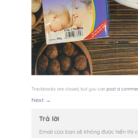
Trackbacks are closed, but you can
post a comme
Next
→
Trả lời
Email của bạn sẽ không được hiển thị c