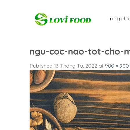
Skip
to
Trang chủ
content
ngu-coc-nao-tot-cho-me
Published
13 Tháng Tư, 2022
at
900 × 900