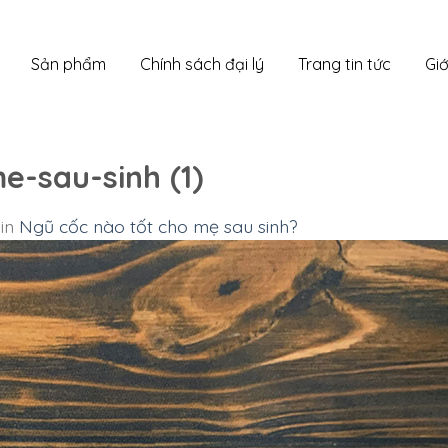
Sản phẩm
Chính sách đại lý
Trang tin tức
Giớ
-sau-sinh (1)
in
Ngũ cốc nào tốt cho mẹ sau sinh?