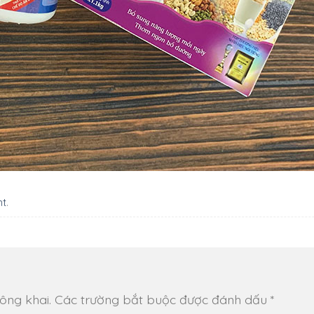
nt
.
ông khai.
Các trường bắt buộc được đánh dấu
*