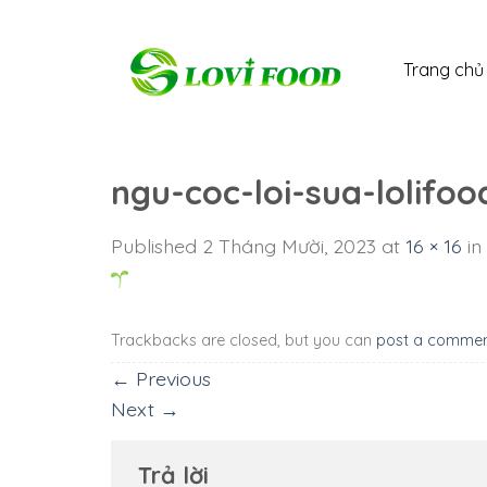
Skip
to
Trang chủ
content
ngu-coc-loi-sua-lolifo
Published
2 Tháng Mười, 2023
at
16 × 16
in
Trackbacks are closed, but you can
post a comme
←
Previous
Next
→
Trả lời