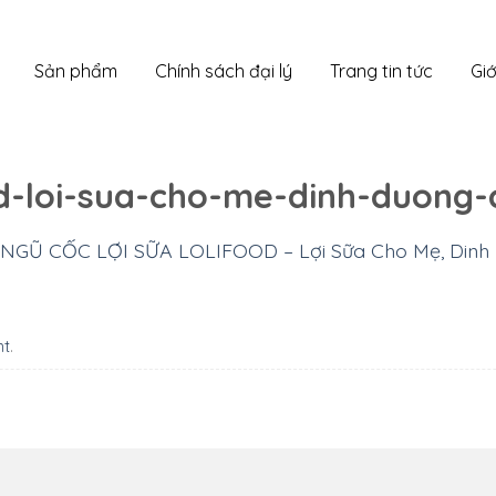
Sản phẩm
Chính sách đại lý
Trang tin tức
Giớ
od-loi-sua-cho-me-dinh-duong-
NGŨ CỐC LỢI SỮA LOLIFOOD – Lợi Sữa Cho Mẹ, Dinh
nt
.