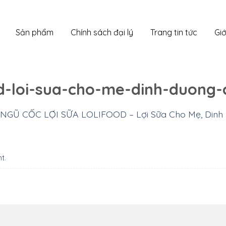
Sản phẩm
Chính sách đại lý
Trang tin tức
Giớ
od-loi-sua-cho-me-dinh-duong-
NGŨ CỐC LỢI SỮA LOLIFOOD – Lợi Sữa Cho Mẹ, Dinh
nt
.