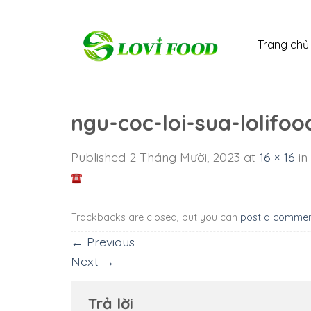
Skip
to
Trang chủ
content
ngu-coc-loi-sua-lolifo
Published
2 Tháng Mười, 2023
at
16 × 16
in
Trackbacks are closed, but you can
post a comme
←
Previous
Next
→
Trả lời