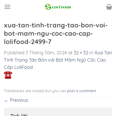
Skip
to
content
xua-tan-tinh-trang-tao-bon-voi-
bot-mam-ngu-coc-cao-cap-
lolifood-2499-7
Published
3 Tháng Tám, 2024
at
32 × 32
in
Xua Tan
Tình Trạng Táo Bón với Bột Mầm Ngũ Cốc Cao
Cấp LoliFood
Trackbacks are closed, but you can
post a comment
.
←
Previous
Trả lời