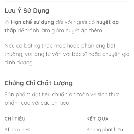
Lưu Ý Sử Dụng
⚠️
Hạn chế sử dụng
đối với người có
huyết áp
thấp
để tránh làm giảm huyết áp thêm.
Nếu có bất kỳ thắc mắc hoặc phản ứng bất
thường, vui lòng tư vấn với bác sĩ hoặc chuyên gia
dinh dưỡng.
Chứng Chỉ Chất Lượng
Sản phẩm đạt tiêu chuẩn an toàn vệ sinh thực
phẩm cao với các chỉ tiêu:
CHỈ TIÊU
KẾT QUẢ
Aflatoxin B1
Không phát hiện