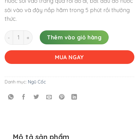
nước sôi vào tráng qua rồi đổ
đi, bắt đầu đổ nước
sôi vào và đậy nắp hãm trong 5 phút rồi thưởng
thức.
TRÀ NGŨ CỐC HOA NHÀI LOVIFOOD số lượng
Thêm vào giỏ hàng
MUA NGAY
Danh mục:
Ngũ Cốc
Mô tả sản phẩm