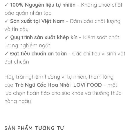
✓
100% Nguyên liệu tự nhiên
– Không chứa chất
bảo quản nhân tạo
✓
Sản xuất tại Việt Nam
– Đảm bảo chất lượng
và tín cậy
✓
Quy trình sản xuất khép kín
– Kiểm soát chất
lượng nghiêm ngặt
✓
Đạt tiêu chuẩn an toàn
– Các chỉ tiêu vi sinh vật
đạt chuẩn
Hãy trải nghiệm hương vị tự nhiên, thơm lừng
của
Trà Ngũ Cốc Hoa Nhài LOVI FOOD
– một
lựa chọn hoàn hảo cho sức khỏe và thưởng thức
hàng ngày!
SẢN PHẨM TƯƠNG TỰ