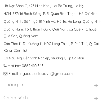
Hà Nội: Sảnh C, 423 Minh Khai, Hai Bà Trưng, Hà Nội
HCM: 377/16 Bạch Đằng, P.15, Quận Bình Thạnh, Hồ Chí Minh
Quảng Ninh: Số 1 ngõ 18 Minh Hà, Hà Tu, Hạ Long, Quảng Ninh
Quảng Nam: Tổ 1, thôn Hương Quế Nam, xã Quế Phú, huyện
Quế Sơn, Quảng Nam
Cần Thơ: 11-D1, Đường 11, KDC Long Thịnh, P. Phú Thứ, Q. Cái
Răng, Cần Thơ
Cà Mau: Nguyễn Vĩnh Nghiệp, phường 1, Tp.Cà Mau
Hotline: 0862.410.345
Email : ngucoclolifoodvn@gmail.com
Thông tin
Chính sách