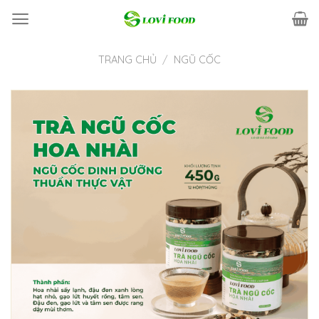
Skip
to
content
TRANG CHỦ
/
NGŨ CỐC