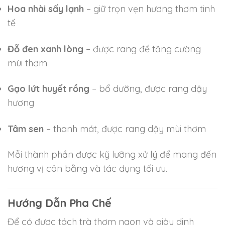
Hoa nhài sấy lạnh
– giữ trọn vẹn hương thơm tinh
tế
Đỗ đen xanh lòng
– được rang để tăng cường
mùi thơm
Gạo lứt huyết rồng
– bổ dưỡng, được rang dậy
hương
Tâm sen
– thanh mát, được rang dậy mùi thơm
Mỗi thành phần được kỹ lưỡng xử lý để mang đến
hương vị cân bằng và tác dụng tối ưu.
Hướng Dẫn Pha Chế
Để có được tách trà thơm ngon và giàu dinh