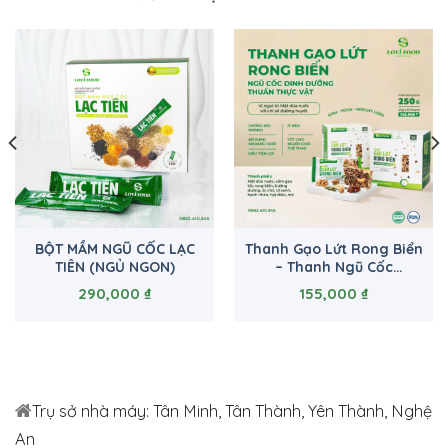
BỘT MẦM NGŨ CỐC LẠC
Thanh Gạo Lứt Rong Biển
TIÊN (NGỦ NGON)
– Thanh Ngũ Cốc
LOVIFOOD – Mua 5 Tặng 1
290,000
₫
155,000
₫
Trụ sở nhà máy: Tân Minh, Tân Thành, Yên Thành, Nghệ
An