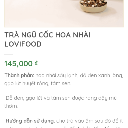
TRÀ NGŨ CỐC HOA NHÀI
LOVIFOOD
145,000
₫
Thành phần:
hoa nhài sấy lạnh, đỗ đen xanh lòng,
gạo lứt huyết rồng, tâm sen.
Đ
ỗ đen, gạo lứt và tâm sen được rang dậy mùi
thơm.
Hướng dẫn sử dụng:
cho trà vào ấm sau đó đổ ít