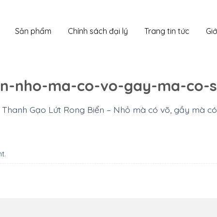
Sản phẩm
Chính sách đại lý
Trang tin tức
Giớ
ien-nho-ma-co-vo-gay-ma-co-s
n
Thanh Gạo Lứt Rong Biển – Nhỏ mà có võ, gầy mà có
nt
.