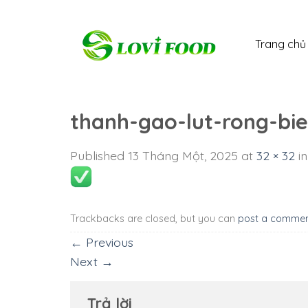
Skip
to
Trang chủ
content
thanh-gao-lut-rong-b
Published
13 Tháng Một, 2025
at
32 × 32
i
Trackbacks are closed, but you can
post a comme
←
Previous
Next
→
Trả lời