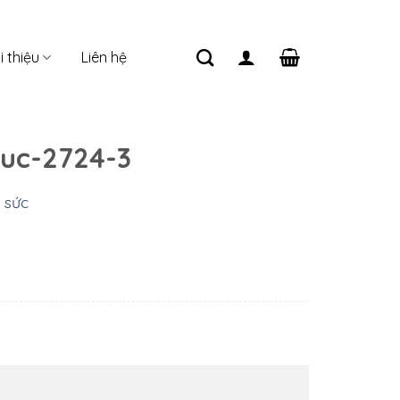
i thiệu
Liên hệ
uc-2724-3
 sức