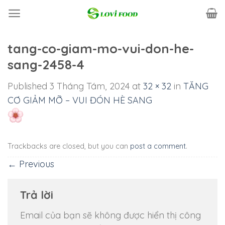
Skip
to
content
tang-co-giam-mo-vui-don-he-
sang-2458-4
Published
3 Tháng Tám, 2024
at
32 × 32
in
TĂNG
CƠ GIẢM MỠ – VUI ĐÓN HÈ SANG
Trackbacks are closed, but you can
post a comment
.
←
Previous
Trả lời
Email của bạn sẽ không được hiển thị công