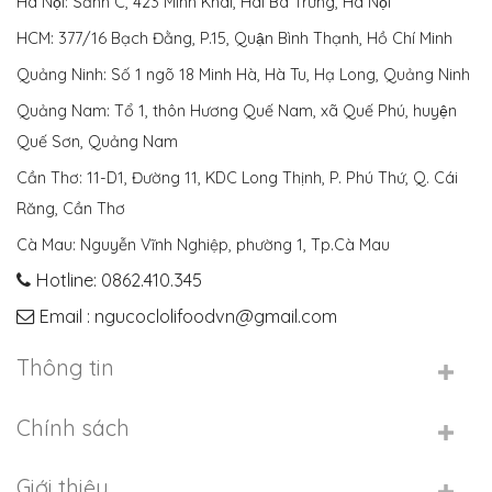
Hà Nội: Sảnh C, 423 Minh Khai, Hai Bà Trưng, Hà Nội
HCM: 377/16 Bạch Đằng, P.15, Quận Bình Thạnh, Hồ Chí Minh
Quảng Ninh: Số 1 ngõ 18 Minh Hà, Hà Tu, Hạ Long, Quảng Ninh
Quảng Nam: Tổ 1, thôn Hương Quế Nam, xã Quế Phú, huyện
Quế Sơn, Quảng Nam
Cần Thơ: 11-D1, Đường 11, KDC Long Thịnh, P. Phú Thứ, Q. Cái
Răng, Cần Thơ
Cà Mau: Nguyễn Vĩnh Nghiệp, phường 1, Tp.Cà Mau
Hotline: 0862.410.345
Email : ngucoclolifoodvn@gmail.com
Thông tin
Chính sách
Giới thiệu