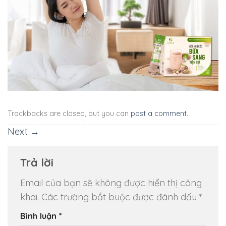
Trackbacks are closed, but you can
post a comment
.
Next
→
Trả lời
Email của bạn sẽ không được hiển thị công
khai.
Các trường bắt buộc được đánh dấu
*
Bình luận
*