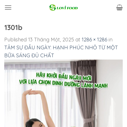
Skip
to
content
1301b
Published
13 Tháng Một, 2025
at
1286 × 1286
in
TÂM SỰ ĐẦU NGÀY: HẠNH PHÚC NHỎ TỪ MỘT
BỮA SÁNG ĐỦ CHẤT