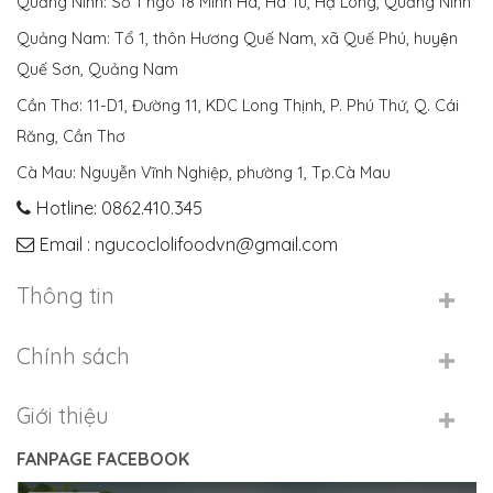
Quảng Ninh: Số 1 ngõ 18 Minh Hà, Hà Tu, Hạ Long, Quảng Ninh
Quảng Nam: Tổ 1, thôn Hương Quế Nam, xã Quế Phú, huyện
Quế Sơn, Quảng Nam
Cần Thơ: 11-D1, Đường 11, KDC Long Thịnh, P. Phú Thứ, Q. Cái
Răng, Cần Thơ
Cà Mau: Nguyễn Vĩnh Nghiệp, phường 1, Tp.Cà Mau
Hotline: 0862.410.345
Email : ngucoclolifoodvn@gmail.com
Thông tin
Chính sách
Giới thiệu
FANPAGE FACEBOOK