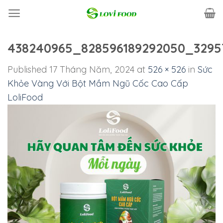
Skip
to
content
438240965_828596189292050_3295
Published
17 Tháng Năm, 2024
at
526 × 526
in
Sức
Khỏe Vàng Với Bột Mầm Ngũ Cốc Cao Cấp
LoliFood