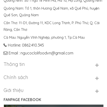
Quảng Ninh: Số 1 ngõ 18 Minh Hà, Hà Tu, Hạ Long, Quảng Ninh
Quảng Nam: Tổ 1, thôn Hương Quế Nam, xã Quế Phú, huyện
Quế Sơn, Quảng Nam
Cần Thơ: 11-D1, Đường 11, KDC Long Thịnh, P. Phú Thứ, Q. Cái
Răng, Cần Thơ
Cà Mau: Nguyễn Vĩnh Nghiệp, phường 1, Tp.Cà Mau
Hotline: 0862.410.345
Email : ngucoclolifoodvn@gmail.com
Thông tin
Chính sách
Giới thiệu
FANPAGE FACEBOOK