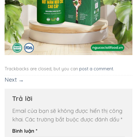
Trackbacks are closed, but you can
post a comment
.
Next
→
Trả lời
Email của bạn sẽ không được hiển thị công
khai.
Các trường bắt buộc được đánh dấu
*
Bình luận
*