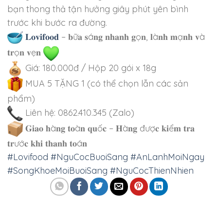
bạn thong thả tận hưởng giây phút yên bình
trước khi bước ra đường.
𝐋𝐨𝐯𝐢𝐟𝐨𝐨𝐝
– 𝐛ữ𝐚 𝐬á𝐧𝐠 𝐧𝐡𝐚𝐧𝐡 𝐠ọ𝐧, 𝐥à𝐧𝐡 𝐦ạ𝐧𝐡 𝐯à
𝐭𝐫ọ𝐧 𝐯ẹ𝐧
Giá: 180.000đ / Hộp 20 gói x 18g
MUA 5 TẶNG 1 (có thể chọn lẫn các sản
phẩm)
Liên hệ: 0862.410.345 (Zalo)
𝐆𝐢𝐚𝐨 𝐡à𝐧𝐠 𝐭𝐨à𝐧 𝐪𝐮ố𝐜 – 𝐇à𝐧𝐠 đượ𝐜 𝐤𝐢ể𝐦 𝐭𝐫𝐚
𝐭𝐫ướ𝐜 𝐤𝐡𝐢 𝐭𝐡𝐚𝐧𝐡 𝐭𝐨á𝐧
#Lovifood
#NguCocBuoiSang
#AnLanhMoiNgay
#SongKhoeMoiBuoiSang
#NguCocThienNhien