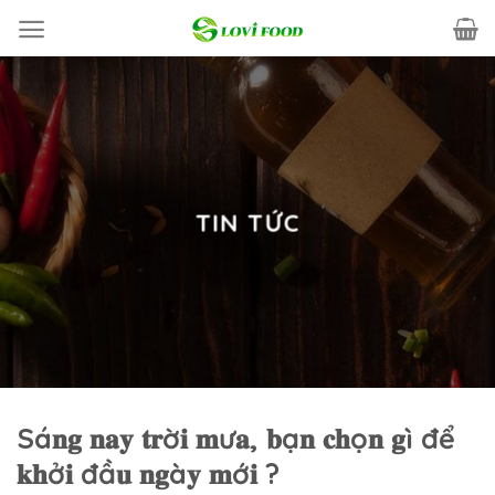
Skip
to
content
TIN TỨC
Sá𝐧𝐠 𝐧𝐚𝐲 𝐭𝐫ờ𝐢 𝐦ư𝐚, 𝐛ạ𝐧 𝐜𝐡ọ𝐧 𝐠ì để
𝐤𝐡ở𝐢 đầ𝐮 𝐧𝐠à𝐲 𝐦ớ𝐢 ?