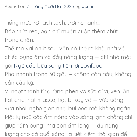
Posted on
7 Tháng Mười Hai, 2025
by
admin
Tiếng mưa rơi lách tách, trời hơi lạnh…
Báo thức reo, bạn chỉ muốn cuộn thêm chút
trong chăn.
Thế mà vài phút sau, vẫn có thể ra khỏi nhà với
chiếc bụng ấm và đầy năng lượng — chỉ nhờ một
gói
Ngũ cốc bữa sáng tiện lợi Lovifood
Pha nhanh trong 30 giây – không cần nấu, không
cần cầu kỳ.
Vị ngọt thanh từ đường phèn và sữa dừa, xen lẫn
hạt chia, hạt macca, hạt bí xay vỡ — vừa uống
vừa nhai, nghe giòn nhẹ, bùi béo mà không ngán.
Một ly ngũ cốc ấm nóng vào sáng lạnh chẳng chỉ
giúp “ấm bụng” mà còn ấm lòng — đủ năng
lượng cho cả buổi sáng, lại tiết kiệm thời gian để