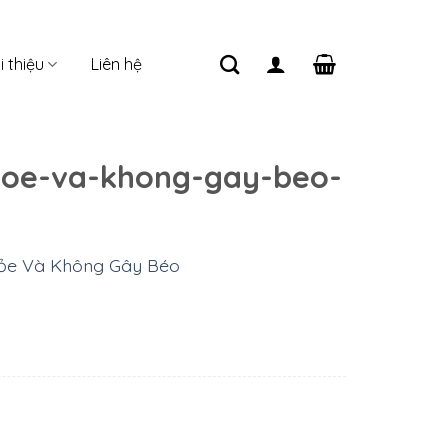
i thiệu
Liên hệ
hoe-va-khong-gay-beo-
hỏe Và Không Gây Béo