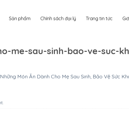
Sản phẩm
Chính sách đại lý
Trang tin tức
Giớ
o-me-sau-sinh-bao-ve-suc-k
Những Món Ăn Dành Cho Mẹ Sau Sinh, Bảo Vệ Sức K
nt
.