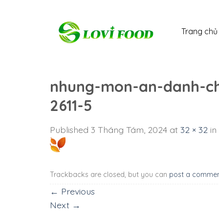
Skip
to
Trang chủ
content
nhung-mon-an-danh-ch
2611-5
Published
3 Tháng Tám, 2024
at
32 × 32
in
Trackbacks are closed, but you can
post a comme
←
Previous
Next
→