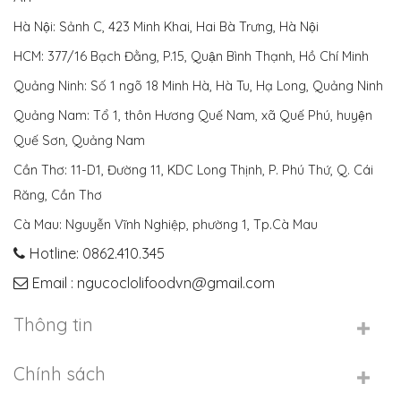
Hà Nội: Sảnh C, 423 Minh Khai, Hai Bà Trưng, Hà Nội
HCM: 377/16 Bạch Đằng, P.15, Quận Bình Thạnh, Hồ Chí Minh
Quảng Ninh: Số 1 ngõ 18 Minh Hà, Hà Tu, Hạ Long, Quảng Ninh
Quảng Nam: Tổ 1, thôn Hương Quế Nam, xã Quế Phú, huyện
Quế Sơn, Quảng Nam
Cần Thơ: 11-D1, Đường 11, KDC Long Thịnh, P. Phú Thứ, Q. Cái
Răng, Cần Thơ
Cà Mau: Nguyễn Vĩnh Nghiệp, phường 1, Tp.Cà Mau
Hotline: 0862.410.345
Email : ngucoclolifoodvn@gmail.com
Thông tin
Chính sách