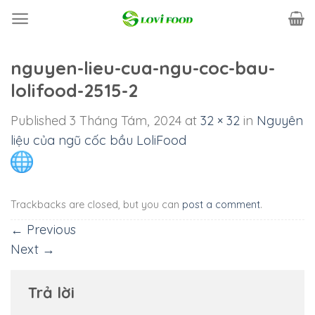
Skip
to
content
nguyen-lieu-cua-ngu-coc-bau-
lolifood-2515-2
Published
3 Tháng Tám, 2024
at
32 × 32
in
Nguyên
liệu của ngũ cốc bầu LoliFood
Trackbacks are closed, but you can
post a comment
.
←
Previous
Next
→
Trả lời