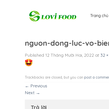
Skip
to
Trang chủ
content
nguon-dong-luc-vo-bien
Published
12 Tháng Mười Hai, 2022
at
32 ×
Trackbacks are closed, but you can
post a comme
←
Previous
Next
→
Trả lời