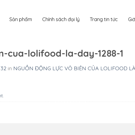
Sản phẩm
Chính sách đại lý
Trang tin tức
Giớ
-cua-lolifood-la-day-1288-1
 32
in
NGUỒN ĐỘNG LỰC VÔ BIÊN CỦA LOLIFOOD L
nt
.