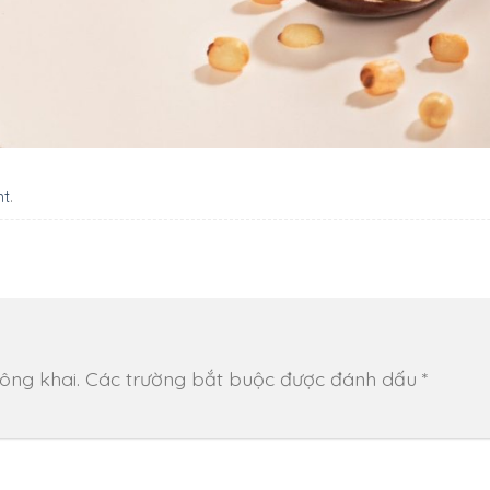
nt
.
ông khai.
Các trường bắt buộc được đánh dấu
*