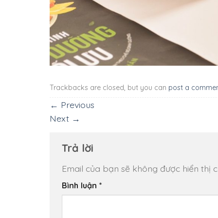
Trackbacks are closed, but you can
post a comme
←
Previous
Next
→
Trả lời
Email của bạn sẽ không được hiển thị c
Bình luận
*