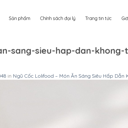
Sản phẩm
Chính sách đại lý
Trang tin tức
Giớ
an-sang-sieu-hap-dan-khong-
048
in
Ngũ Cốc Lolifood – Món Ăn Sáng Siêu Hấp Dẫn