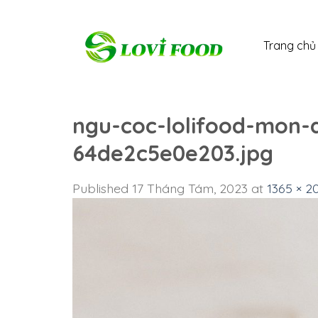
Skip
to
Trang chủ
content
ngu-coc-lolifood-mon-
64de2c5e0e203.jpg
Published
17 Tháng Tám, 2023
at
1365 × 2