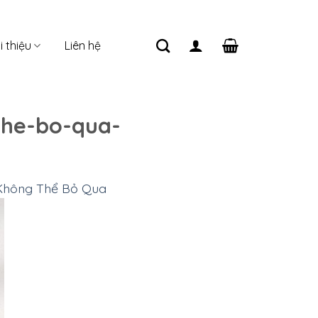
i thiệu
Liên hệ
the-bo-qua-
 Không Thể Bỏ Qua