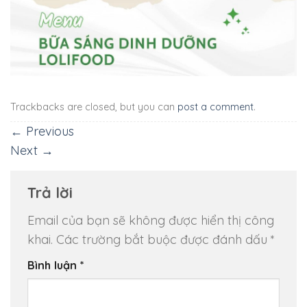
Trackbacks are closed, but you can
post a comment
.
←
Previous
Next
→
Trả lời
Email của bạn sẽ không được hiển thị công
khai.
Các trường bắt buộc được đánh dấu
*
Bình luận
*