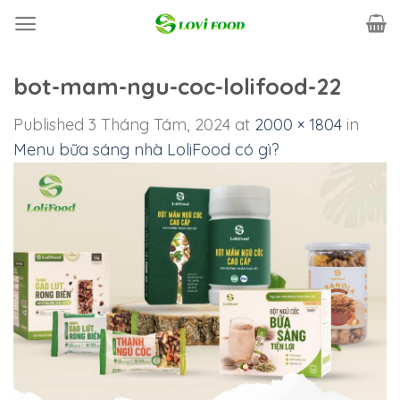
Skip
to
content
bot-mam-ngu-coc-lolifood-22
Published
3 Tháng Tám, 2024
at
2000 × 1804
in
Menu bữa sáng nhà LoliFood có gì?