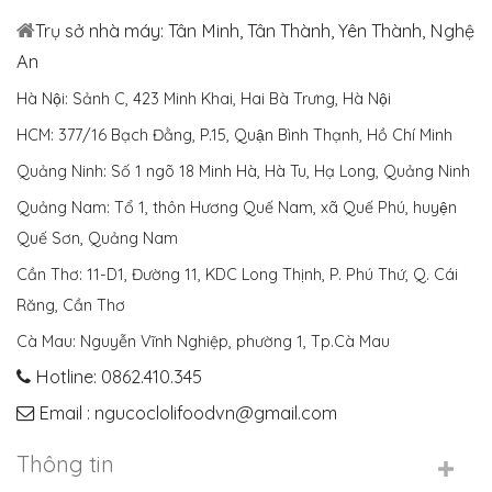
Trụ sở nhà máy: Tân Minh, Tân Thành, Yên Thành, Nghệ
An
Hà Nội: Sảnh C, 423 Minh Khai, Hai Bà Trưng, Hà Nội
HCM: 377/16 Bạch Đằng, P.15, Quận Bình Thạnh, Hồ Chí Minh
Quảng Ninh: Số 1 ngõ 18 Minh Hà, Hà Tu, Hạ Long, Quảng Ninh
Quảng Nam: Tổ 1, thôn Hương Quế Nam, xã Quế Phú, huyện
Quế Sơn, Quảng Nam
Cần Thơ: 11-D1, Đường 11, KDC Long Thịnh, P. Phú Thứ, Q. Cái
Răng, Cần Thơ
Cà Mau: Nguyễn Vĩnh Nghiệp, phường 1, Tp.Cà Mau
Hotline: 0862.410.345
Email : ngucoclolifoodvn@gmail.com
Thông tin