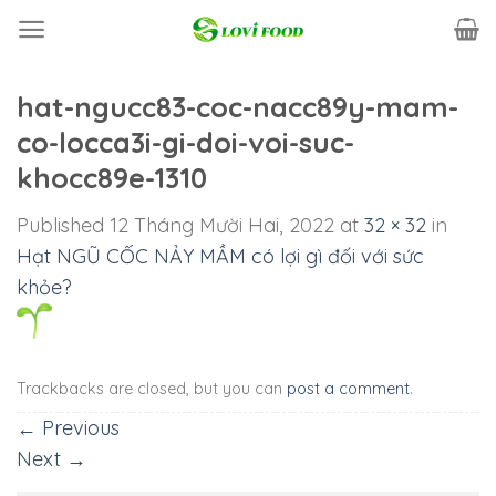
Skip
to
content
hat-ngucc83-coc-nacc89y-mam-
co-locca3i-gi-doi-voi-suc-
khocc89e-1310
Published
12 Tháng Mười Hai, 2022
at
32 × 32
in
Hạt NGŨ CỐC NẢY MẦM có lợi gì đối với sức
khỏe?
Trackbacks are closed, but you can
post a comment
.
←
Previous
Next
→