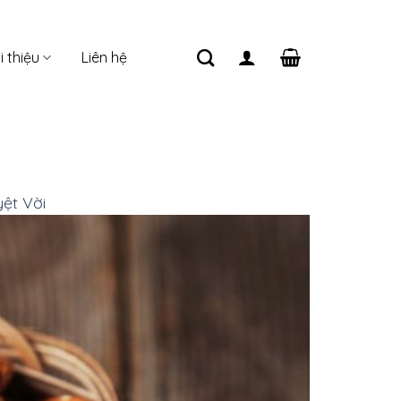
i thiệu
Liên hệ
ệt Vời