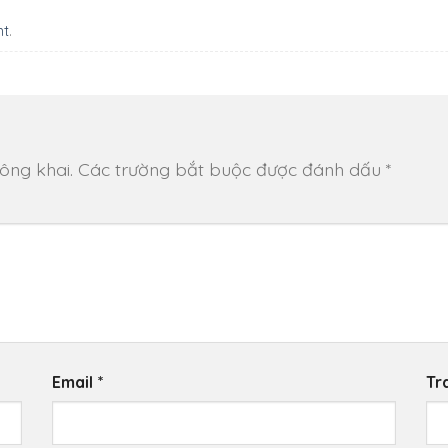
nt
.
ông khai.
Các trường bắt buộc được đánh dấu
*
Email
*
Tr