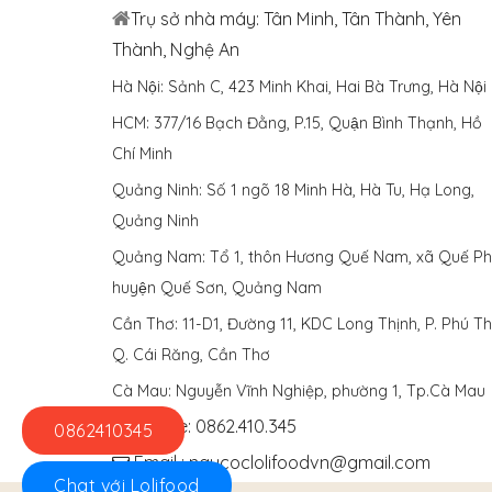
Trụ sở nhà máy: Tân Minh, Tân Thành, Yên
Thành, Nghệ An
Hà Nội: Sảnh C, 423 Minh Khai, Hai Bà Trưng, Hà Nội
HCM: 377/16 Bạch Đằng, P.15, Quận Bình Thạnh, Hồ
Chí Minh
Quảng Ninh: Số 1 ngõ 18 Minh Hà, Hà Tu, Hạ Long,
Quảng Ninh
Quảng Nam: Tổ 1, thôn Hương Quế Nam, xã Quế Phu
huyện Quế Sơn, Quảng Nam
Cần Thơ: 11-D1, Đường 11, KDC Long Thịnh, P. Phú Thư
Q. Cái Răng, Cần Thơ
Cà Mau: Nguyễn Vĩnh Nghiệp, phường 1, Tp.Cà Mau
Hotline: 0862.410.345
0862410345
Email : ngucoclolifoodvn@gmail.com
Chat với Lolifood