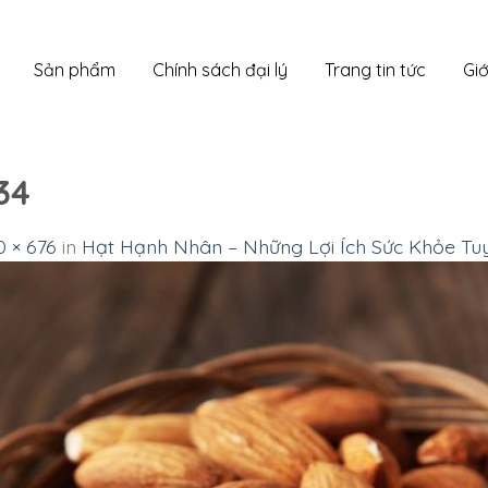
Sản phẩm
Chính sách đại lý
Trang tin tức
Giớ
34
0 × 676
in
Hạt Hạnh Nhân – Những Lợi Ích Sức Khỏe Tuy