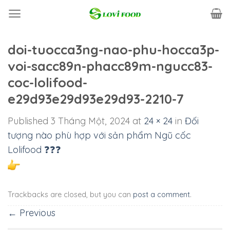
Skip
to
content
doi-tuocca3ng-nao-phu-hocca3p-
voi-sacc89n-phacc89m-ngucc83-
coc-lolifood-
e29d93e29d93e29d93-2210-7
Published
3 Tháng Một, 2024
at
24 × 24
in
Đối
tượng nào phù hợp với sản phẩm Ngũ cốc
Lolifood ❓❓❓
Trackbacks are closed, but you can
post a comment
.
←
Previous