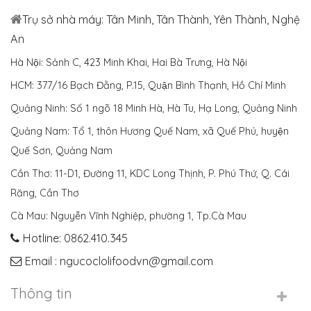
Trụ sở nhà máy: Tân Minh, Tân Thành, Yên Thành, Nghệ
An
Hà Nội: Sảnh C, 423 Minh Khai, Hai Bà Trưng, Hà Nội
HCM: 377/16 Bạch Đằng, P.15, Quận Bình Thạnh, Hồ Chí Minh
Quảng Ninh: Số 1 ngõ 18 Minh Hà, Hà Tu, Hạ Long, Quảng Ninh
Quảng Nam: Tổ 1, thôn Hương Quế Nam, xã Quế Phú, huyện
Quế Sơn, Quảng Nam
Cần Thơ: 11-D1, Đường 11, KDC Long Thịnh, P. Phú Thứ, Q. Cái
Răng, Cần Thơ
Cà Mau: Nguyễn Vĩnh Nghiệp, phường 1, Tp.Cà Mau
Hotline: 0862.410.345
Email : ngucoclolifoodvn@gmail.com
Thông tin