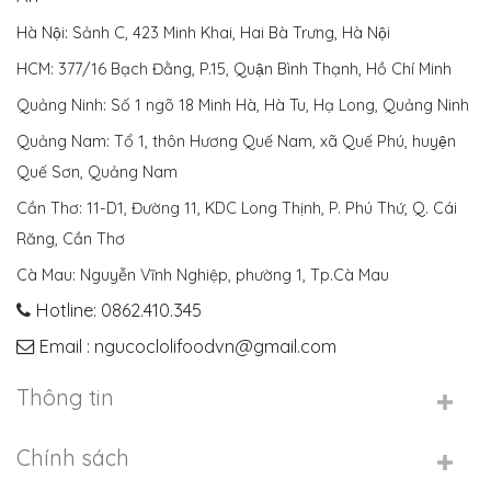
Hà Nội: Sảnh C, 423 Minh Khai, Hai Bà Trưng, Hà Nội
HCM: 377/16 Bạch Đằng, P.15, Quận Bình Thạnh, Hồ Chí Minh
Quảng Ninh: Số 1 ngõ 18 Minh Hà, Hà Tu, Hạ Long, Quảng Ninh
Quảng Nam: Tổ 1, thôn Hương Quế Nam, xã Quế Phú, huyện
Quế Sơn, Quảng Nam
Cần Thơ: 11-D1, Đường 11, KDC Long Thịnh, P. Phú Thứ, Q. Cái
Răng, Cần Thơ
Cà Mau: Nguyễn Vĩnh Nghiệp, phường 1, Tp.Cà Mau
Hotline: 0862.410.345
Email : ngucoclolifoodvn@gmail.com
Thông tin
Chính sách