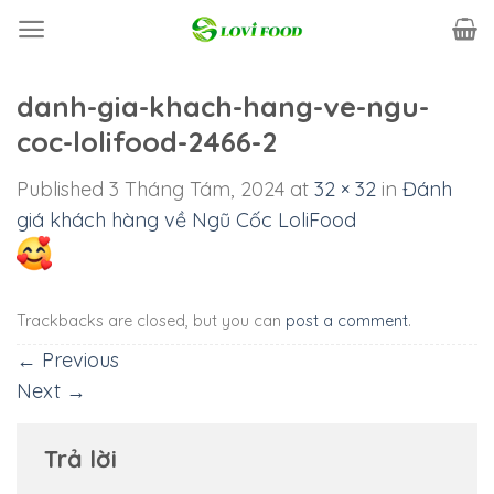
Skip
to
content
danh-gia-khach-hang-ve-ngu-
coc-lolifood-2466-2
Published
3 Tháng Tám, 2024
at
32 × 32
in
Đánh
giá khách hàng về Ngũ Cốc LoliFood
Trackbacks are closed, but you can
post a comment
.
←
Previous
Next
→
Trả lời