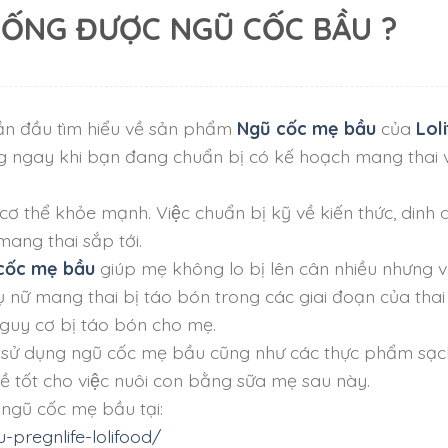
UỐNG ĐƯỢC NGŨ CỐC BẦU ?
ần đầu tìm hiểu về sản phẩm
Ngũ cốc mẹ bầu
của
Lol
ng ngay khi bạn đang chuẩn bị có kế hoạch mang thai va
thể khỏe mạnh. Việc chuẩn bị kỹ về kiến thức, dinh 
mang thai sắp tới.
cốc mẹ bầu
giúp mẹ không lo bị lên cân nhiều nhưng v
 nữ mang thai bị táo bón trong các giai đoạn của thai kỳ.
nguy cơ bị táo bón cho mẹ.
sử dụng ngũ cốc mẹ bầu cũng như các thực phẩm sạc
 đề tốt cho việc nuôi con bằng sữa mẹ sau này.
ngũ cốc mẹ bầu tại:
-pregnlife-lolifood/