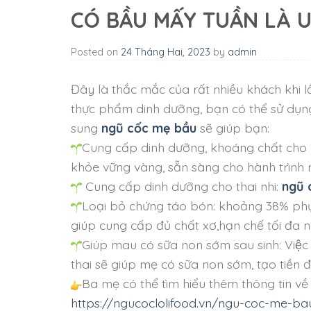
CÓ BẦU MẤY TUẦN LÀ 
Posted on
24 Tháng Hai, 2023
by
admin
Đây là thắc mắc của rất nhiều khách khi l
thực phẩm dinh dưỡng, bạn có thể sử dụ
sung
ngũ cốc mẹ bầu
sẽ giúp bạn:
Cung cấp dinh dưỡng, khoáng chất cho cơ 
khỏe vững vàng, sẵn sàng cho hành trình 
Cung cấp dinh dưỡng cho thai nhi:
ngũ 
Loại bỏ chứng táo bón: khoảng 38% phụ
giúp cung cấp đủ chất xơ,hạn chế tối đa 
Giúp mau có sữa non sớm sau sinh: Việc 
thai sẽ giúp mẹ có sữa non sớm, tạo tiền
Ba mẹ có thể tìm hiểu thêm thông tin về 
https://ngucoclolifood.vn/ngu-coc-me-bau