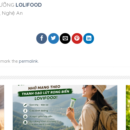
DƯỠNG
LOLIFOOD
h, Nghệ An
kmark the
permalink
.