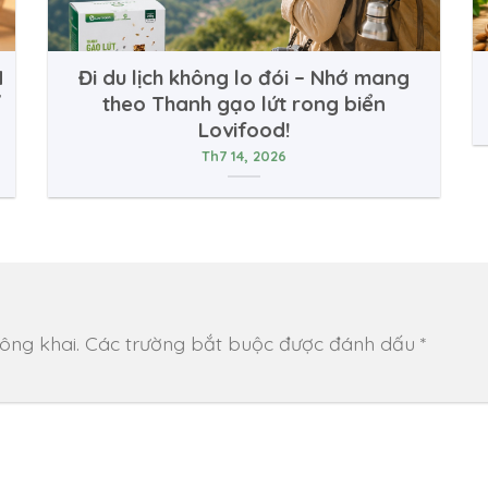
N
Đi du lịch không lo đói – Nhớ mang
theo Thanh gạo lứt rong biển
Lovifood!
Th7 14, 2026
ông khai.
Các trường bắt buộc được đánh dấu
*