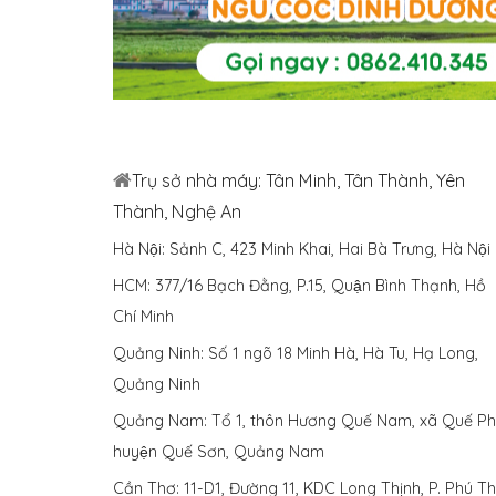
Trụ sở nhà máy: Tân Minh, Tân Thành, Yên
Thành, Nghệ An
Hà Nội: Sảnh C, 423 Minh Khai, Hai Bà Trưng, Hà Nội
HCM: 377/16 Bạch Đằng, P.15, Quận Bình Thạnh, Hồ
Chí Minh
Quảng Ninh: Số 1 ngõ 18 Minh Hà, Hà Tu, Hạ Long,
Quảng Ninh
Quảng Nam: Tổ 1, thôn Hương Quế Nam, xã Quế Phu
huyện Quế Sơn, Quảng Nam
Cần Thơ: 11-D1, Đường 11, KDC Long Thịnh, P. Phú Thư