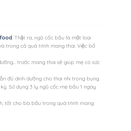
ifood
. Thật ra, ngũ cốc bầu là một loại
̀ trong cả quá trình mang thai. Việc bổ
dưỡng… trước mang thai sẽ giúp mẹ có sức
ẫn đủ dinh dưỡng cho thai nhi trong bụng
 Sử dụng 3 ly ngũ cốc mẹ bầu 1 ngày
h, tốt cho bà bầu trong quá trình mang