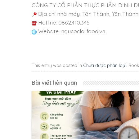
CÔNG TY CỔ PHẦN THỰC PHẨM DINH 
Địa chỉ nhà máy: Tân Thành, Yên Thàn
Hotline: 0862.410.345
Website: ngucoclolifood.vn
This entry was posted in
Chưa được phân loại
. Boo
Bài viết liên quan