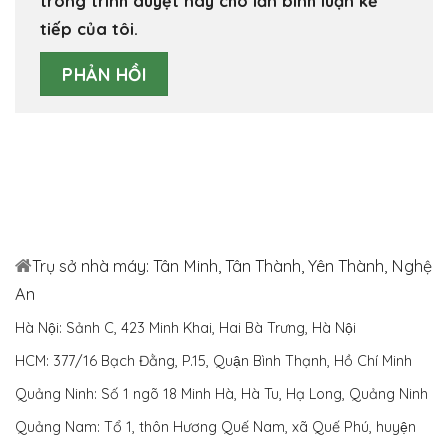
trong trình duyệt này cho lần bình luận kế
tiếp của tôi.
Trụ sở nhà máy: Tân Minh, Tân Thành, Yên Thành, Nghệ
An
Hà Nội: Sảnh C, 423 Minh Khai, Hai Bà Trưng, Hà Nội
HCM: 377/16 Bạch Đằng, P.15, Quận Bình Thạnh, Hồ Chí Minh
Quảng Ninh: Số 1 ngõ 18 Minh Hà, Hà Tu, Hạ Long, Quảng Ninh
Quảng Nam: Tổ 1, thôn Hương Quế Nam, xã Quế Phú, huyện