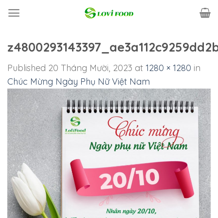
Skip
to
content
z4800293143397_ae3a112c9259dd2
Published
20 Tháng Mười, 2023
at
1280 × 1280
in
Chúc Mừng Ngày Phụ Nữ Việt Nam