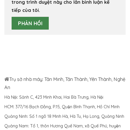
trong trình duyệt này cho lần bình luận kế
tiếp của tôi.
Trụ sở nhà máy: Tân Minh, Tân Thành, Yên Thành, Nghệ
An
Hà Nội: Sảnh C, 423 Minh Khai, Hai Bà Trưng, Hà Nội
HCM: 377/16 Bạch Đằng, P.15, Quận Bình Thạnh, Hồ Chí Minh
Quảng Ninh: Số 1 ngõ 18 Minh Hà, Hà Tu, Hạ Long, Quảng Ninh
Quảng Nam: Tổ 1, thôn Hương Quế Nam, xã Quế Phú, huyện