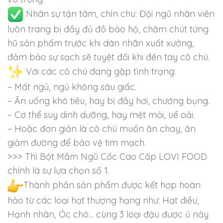
Nhân sự tận tâm, chỉn chu: Đội ngũ nhân viên
luôn trang bị đầy đủ đồ bảo hộ, chăm chút từng
hũ sản phẩm trước khi dán nhãn xuất xưởng,
đảm bảo sự sạch sẽ tuyệt đối khi đến tay cô chú.
Với các cô chú đang gặp tình trạng:
– Mất ngủ, ngủ không sâu giấc.
– Ăn uống khó tiêu, hay bị đầy hơi, chướng bụng.
– Cơ thể suy dinh dưỡng, hay mệt mỏi, uể oải.
– Hoặc đơn giản là cô chú muốn ăn chay, ăn
giảm đường để bảo vệ tim mạch.
>>> Thì Bột Mầm Ngũ Cốc Cao Cấp LOVI FOOD
chính là sự lựa chọn số 1.
Thành phần sản phẩm được kết hợp hoàn
hảo từ các loại hạt thượng hạng như: Hạt điều,
Hạnh nhân, Óc chó… cùng 3 loại đậu được ủ nảy