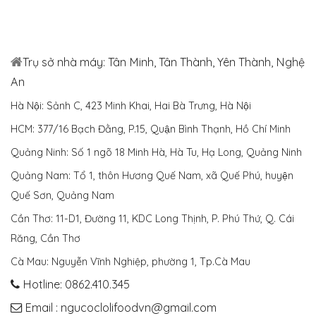
Trụ sở nhà máy: Tân Minh, Tân Thành, Yên Thành, Nghệ
An
Hà Nội: Sảnh C, 423 Minh Khai, Hai Bà Trưng, Hà Nội
HCM: 377/16 Bạch Đằng, P.15, Quận Bình Thạnh, Hồ Chí Minh
Quảng Ninh: Số 1 ngõ 18 Minh Hà, Hà Tu, Hạ Long, Quảng Ninh
Quảng Nam: Tổ 1, thôn Hương Quế Nam, xã Quế Phú, huyện
Quế Sơn, Quảng Nam
Cần Thơ: 11-D1, Đường 11, KDC Long Thịnh, P. Phú Thứ, Q. Cái
Răng, Cần Thơ
Cà Mau: Nguyễn Vĩnh Nghiệp, phường 1, Tp.Cà Mau
Hotline: 0862.410.345
Email : ngucoclolifoodvn@gmail.com