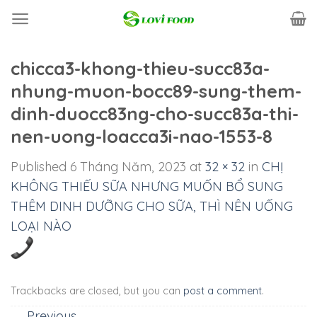
Skip
to
content
chicca3-khong-thieu-succ83a-
nhung-muon-bocc89-sung-them-
dinh-duocc83ng-cho-succ83a-thi-
nen-uong-loacca3i-nao-1553-8
Published
6 Tháng Năm, 2023
at
32 × 32
in
CHỊ
KHÔNG THIẾU SỮA NHƯNG MUỐN BỔ SUNG
THÊM DINH DƯỠNG CHO SỮA, THÌ NÊN UỐNG
LOẠI NÀO
Trackbacks are closed, but you can
post a comment
.
←
Previous