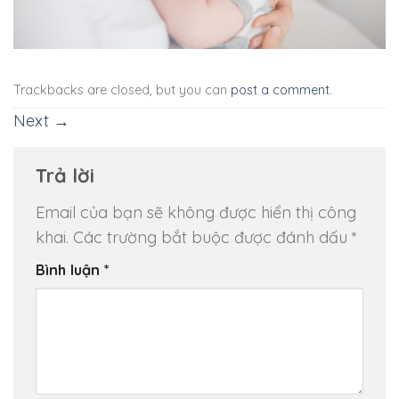
Trackbacks are closed, but you can
post a comment
.
Next
→
Trả lời
Email của bạn sẽ không được hiển thị công
khai.
Các trường bắt buộc được đánh dấu
*
Bình luận
*