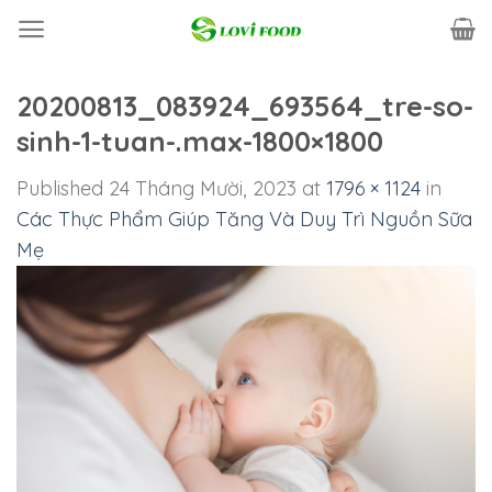
Skip
to
content
20200813_083924_693564_tre-so-
sinh-1-tuan-.max-1800×1800
Published
24 Tháng Mười, 2023
at
1796 × 1124
in
Các Thực Phẩm Giúp Tăng Và Duy Trì Nguồn Sữa
Mẹ