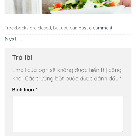
Trackbacks are closed, but you can
post a comment
.
Next
→
Trả lời
Email của bạn sẽ không được hiển thị công
khai.
Các trường bắt buộc được đánh dấu
*
Bình luận
*