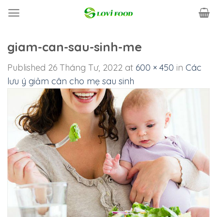
Skip
to
content
giam-can-sau-sinh-me
Published
26 Tháng Tư, 2022
at
600 × 450
in
Các
lưu ý giảm cân cho mẹ sau sinh