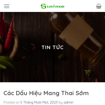
Skip
to
content
TIN TỨC
Các Dấu Hiệu Mang Thai Sớm
Posted on
5 Tháng Mười Một, 2023
by
admin