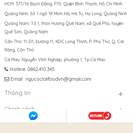
HCM: 377/16 Bạch Đằng, P.15, Quận Bình Thạnh, Hồ Chí Minh
Quảng Ninh: Số 1 ngõ 18 Minh Hà, Hà Tu, Hạ Long, Quảng Ninh
Quảng Nam: Tổ 1, thôn Hương Quế Nam, xã Quế Phú, huyện
Quế Sơn, Quảng Nam
Cần Thơ: 11-D1, Đường 11, KDC Long Thịnh, P. Phú Thứ, Q. Cái
Răng, Cần Thơ
Cà Mau: Nguyễn Vĩnh Nghiệp, phường 1, Tp.Cà Mau
Hotline: 0862.410.345
Email : ngucoclolifoodvn@gmail.com
Thông tin
Chính sách
Giới thiệu