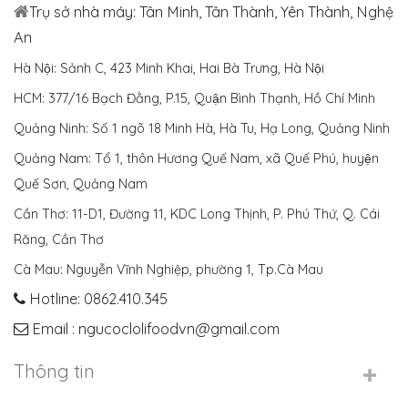
Trụ sở nhà máy: Tân Minh, Tân Thành, Yên Thành, Nghệ
An
Hà Nội: Sảnh C, 423 Minh Khai, Hai Bà Trưng, Hà Nội
HCM: 377/16 Bạch Đằng, P.15, Quận Bình Thạnh, Hồ Chí Minh
Quảng Ninh: Số 1 ngõ 18 Minh Hà, Hà Tu, Hạ Long, Quảng Ninh
Quảng Nam: Tổ 1, thôn Hương Quế Nam, xã Quế Phú, huyện
Quế Sơn, Quảng Nam
Cần Thơ: 11-D1, Đường 11, KDC Long Thịnh, P. Phú Thứ, Q. Cái
Răng, Cần Thơ
Cà Mau: Nguyễn Vĩnh Nghiệp, phường 1, Tp.Cà Mau
Hotline: 0862.410.345
Email : ngucoclolifoodvn@gmail.com
Thông tin