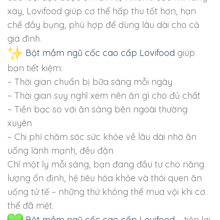
xay, Lovifood giúp cơ thể hấp thu tốt hơn, hạn
chế đầy bụng, phù hợp để dùng lâu dài cho cả
gia đình.
Bột mầm ngũ cốc cao cấp Lovifood
giúp
bạn tiết kiệm:
– Thời gian chuẩn bị bữa sáng mỗi ngày
– Thời gian suy nghĩ xem nên ăn gì cho đủ chất
– Tiền bạc so với ăn sáng bên ngoài thường
xuyên
– Chi phí chăm sóc sức khỏe về lâu dài nhờ ăn
uống lành mạnh, đều đặn
Chỉ một ly mỗi sáng, bạn đang đầu tư cho năng
lượng ổn định, hệ tiêu hóa khỏe và thói quen ăn
uống tử tế – những thứ không thể mua vội khi cơ
thể đã mệt.
Bột mầm ngũ cốc cao cấp Lovifood
– tiện lợi