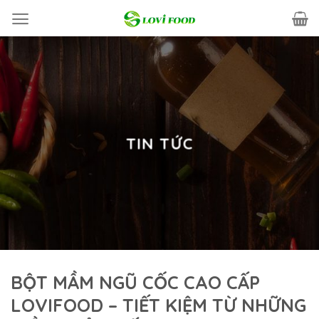
Skip
to
content
TIN TỨC
BỘT MẦM NGŨ CỐC CAO CẤP
LOVIFOOD – TIẾT KIỆM TỪ NHỮNG