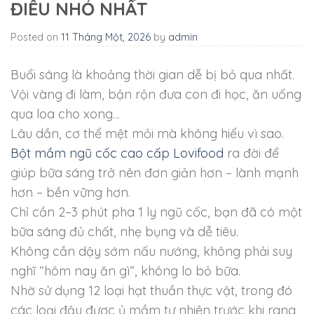
ĐIỀU NHỎ NHẤT
Posted on
11 Tháng Một, 2026
by
admin
Buổi sáng là khoảng thời gian dễ bị bỏ qua nhất.
Vội vàng đi làm, bận rộn đưa con đi học, ăn uống
qua loa cho xong…
Lâu dần, cơ thể mệt mỏi mà không hiểu vì sao.
Bột mầm ngũ cốc cao cấp Lovifood
ra đời để
giúp bữa sáng trở nên đơn giản hơn – lành mạnh
hơn – bền vững hơn.
Chỉ cần 2–3 phút pha 1 ly ngũ cốc, bạn đã có một
bữa sáng đủ chất, nhẹ bụng và dễ tiêu.
Không cần dậy sớm nấu nướng, không phải suy
nghĩ “hôm nay ăn gì”, không lo bỏ bữa.
Nhờ sử dụng 12 loại hạt thuần thực vật, trong đó
các loại đậu được ủ mầm tự nhiên trước khi rang