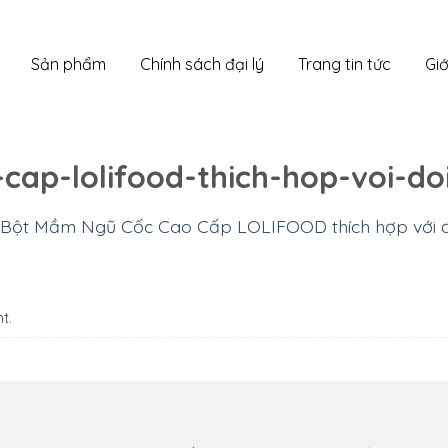
Sản phẩm
Chính sách đại lý
Trang tin tức
Giớ
ap-lolifood-thich-hop-voi-do
Bột Mầm Ngũ Cốc Cao Cấp LOLIFOOD thích hợp với đ
nt
.