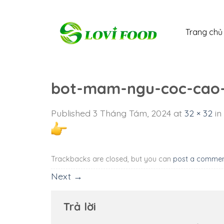
Skip
to
Trang chủ
content
bot-mam-ngu-coc-cao-c
Published
3 Tháng Tám, 2024
at
32 × 32
in
Trackbacks are closed, but you can
post a comme
Next
→
Trả lời