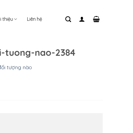
i thiệu
Liên hệ
i-tuong-nao-2384
ối tượng nào