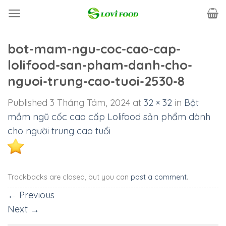
Skip
to
content
bot-mam-ngu-coc-cao-cap-
lolifood-san-pham-danh-cho-
nguoi-trung-cao-tuoi-2530-8
Published
3 Tháng Tám, 2024
at
32 × 32
in
Bột
mầm ngũ cốc cao cấp Lolifood sản phẩm dành
cho người trung cao tuổi
Trackbacks are closed, but you can
post a comment
.
←
Previous
Next
→