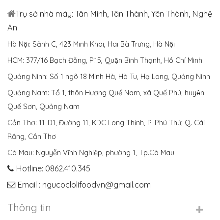
Trụ sở nhà máy: Tân Minh, Tân Thành, Yên Thành, Nghệ
An
Hà Nội: Sảnh C, 423 Minh Khai, Hai Bà Trưng, Hà Nội
HCM: 377/16 Bạch Đằng, P.15, Quận Bình Thạnh, Hồ Chí Minh
Quảng Ninh: Số 1 ngõ 18 Minh Hà, Hà Tu, Hạ Long, Quảng Ninh
Quảng Nam: Tổ 1, thôn Hương Quế Nam, xã Quế Phú, huyện
Quế Sơn, Quảng Nam
Cần Thơ: 11-D1, Đường 11, KDC Long Thịnh, P. Phú Thứ, Q. Cái
Răng, Cần Thơ
Cà Mau: Nguyễn Vĩnh Nghiệp, phường 1, Tp.Cà Mau
Hotline: 0862.410.345
Email : ngucoclolifoodvn@gmail.com
Thông tin