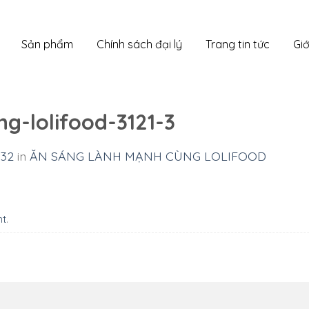
Sản phẩm
Chính sách đại lý
Trang tin tức
Giớ
g-lolifood-3121-3
 32
in
ĂN SÁNG LÀNH MẠNH CÙNG LOLIFOOD
nt
.