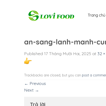
Skip
to
Trang chủ
content
an-sang-lanh-manh-cun
Published
17 Tháng Mười Hai, 2025
at
32 ×
Trackbacks are closed, but you can
post a comme
←
Previous
Next
→
Trả lời