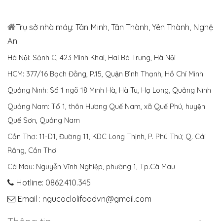
Trụ sở nhà máy: Tân Minh, Tân Thành, Yên Thành, Nghệ
An
Hà Nội: Sảnh C, 423 Minh Khai, Hai Bà Trưng, Hà Nội
HCM: 377/16 Bạch Đằng, P.15, Quận Bình Thạnh, Hồ Chí Minh
Quảng Ninh: Số 1 ngõ 18 Minh Hà, Hà Tu, Hạ Long, Quảng Ninh
Quảng Nam: Tổ 1, thôn Hương Quế Nam, xã Quế Phú, huyện
Quế Sơn, Quảng Nam
Cần Thơ: 11-D1, Đường 11, KDC Long Thịnh, P. Phú Thứ, Q. Cái
Răng, Cần Thơ
Cà Mau: Nguyễn Vĩnh Nghiệp, phường 1, Tp.Cà Mau
Hotline: 0862.410.345
Email : ngucoclolifoodvn@gmail.com