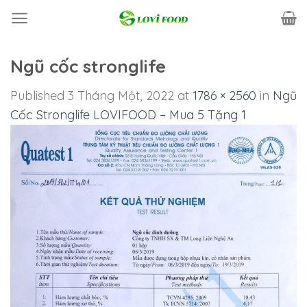
Skip
to
content
Ngũ cốc stronglife
Published
3 Tháng Một, 2022
at
1786 × 2560
in
Ngũ
Cốc Stronglife LOVIFOOD – Mua 5 Tặng 1