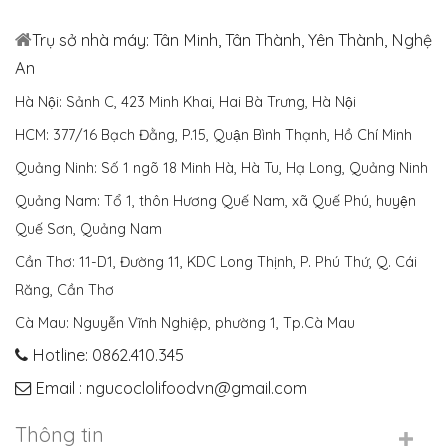
Trụ sở nhà máy: Tân Minh, Tân Thành, Yên Thành, Nghệ
An
Hà Nội: Sảnh C, 423 Minh Khai, Hai Bà Trưng, Hà Nội
HCM: 377/16 Bạch Đằng, P.15, Quận Bình Thạnh, Hồ Chí Minh
Quảng Ninh: Số 1 ngõ 18 Minh Hà, Hà Tu, Hạ Long, Quảng Ninh
Quảng Nam: Tổ 1, thôn Hương Quế Nam, xã Quế Phú, huyện
Quế Sơn, Quảng Nam
Cần Thơ: 11-D1, Đường 11, KDC Long Thịnh, P. Phú Thứ, Q. Cái
Răng, Cần Thơ
Cà Mau: Nguyễn Vĩnh Nghiệp, phường 1, Tp.Cà Mau
Hotline: 0862.410.345
Email : ngucoclolifoodvn@gmail.com
Thông tin