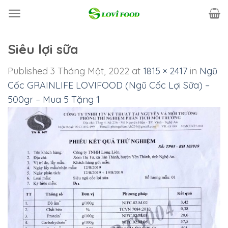
Skip
to
content
Siêu lợi sữa
Published
3 Tháng Một, 2022
at
1815 × 2417
in
Ngũ
Cốc GRAINLIFE LOVIFOOD (Ngũ Cốc Lợi Sữa) –
500gr – Mua 5 Tặng 1