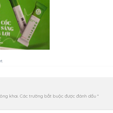
nt
.
ông khai.
Các trường bắt buộc được đánh dấu
*