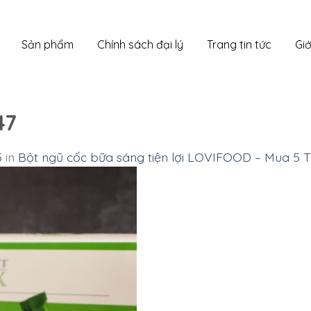
Sản phẩm
Chính sách đại lý
Trang tin tức
Giớ
47
5
in
Bột ngũ cốc bữa sáng tiện lợi LOVIFOOD – Mua 5 T