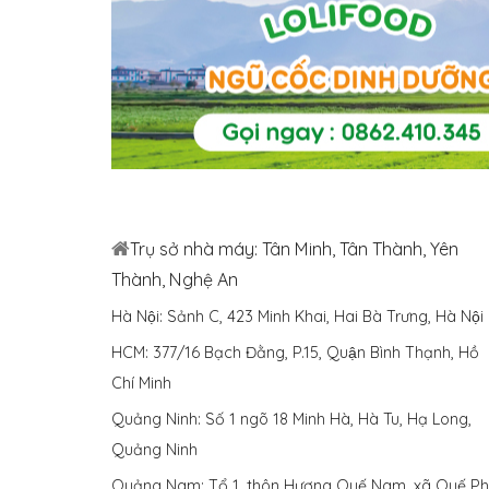
Trụ sở nhà máy: Tân Minh, Tân Thành, Yên
Thành, Nghệ An
Hà Nội: Sảnh C, 423 Minh Khai, Hai Bà Trưng, Hà Nội
HCM: 377/16 Bạch Đằng, P.15, Quận Bình Thạnh, Hồ
Chí Minh
Quảng Ninh: Số 1 ngõ 18 Minh Hà, Hà Tu, Hạ Long,
Quảng Ninh
Quảng Nam: Tổ 1, thôn Hương Quế Nam, xã Quế Phu