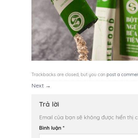
Trackbacks are closed, but you can
post a comme
Next
→
Trả lời
Email của bạn sẽ không được hiển thị c
Bình luận
*