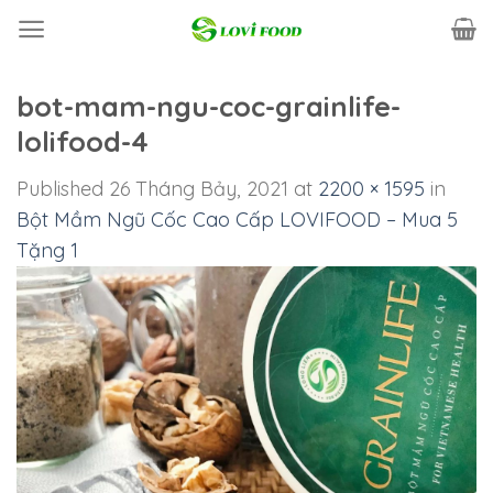
Skip
to
content
bot-mam-ngu-coc-grainlife-
lolifood-4
Published
26 Tháng Bảy, 2021
at
2200 × 1595
in
Bột Mầm Ngũ Cốc Cao Cấp LOVIFOOD – Mua 5
Tặng 1