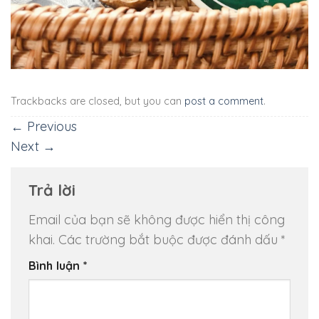
Trackbacks are closed, but you can
post a comment
.
←
Previous
Next
→
Trả lời
Email của bạn sẽ không được hiển thị công
khai.
Các trường bắt buộc được đánh dấu
*
Bình luận
*