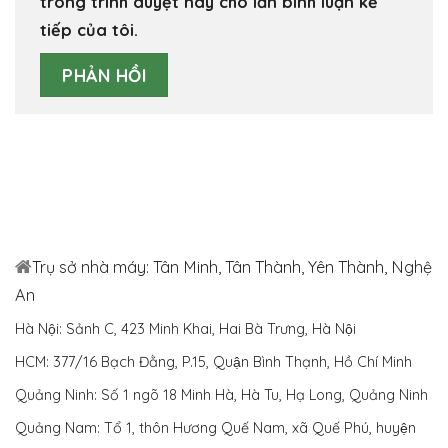
trong trình duyệt này cho lần bình luận kế
tiếp của tôi.
Trụ sở nhà máy: Tân Minh, Tân Thành, Yên Thành, Nghệ
An
Hà Nội: Sảnh C, 423 Minh Khai, Hai Bà Trưng, Hà Nội
HCM: 377/16 Bạch Đằng, P.15, Quận Bình Thạnh, Hồ Chí Minh
Quảng Ninh: Số 1 ngõ 18 Minh Hà, Hà Tu, Hạ Long, Quảng Ninh
Quảng Nam: Tổ 1, thôn Hương Quế Nam, xã Quế Phú, huyện