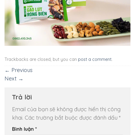
Trackbacks are closed, but you can
post a comment
.
←
Previous
Next
→
Trả lời
Email của bạn sẽ không được hiển thị công
khai.
Các trường bắt buộc được đánh dấu
*
Bình luận
*