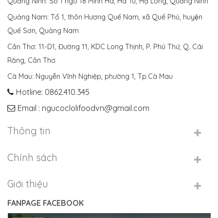
Quảng Ninh: Số 1 ngõ 18 Minh Hà, Hà Tu, Hạ Long, Quảng Ninh
Quảng Nam: Tổ 1, thôn Hương Quế Nam, xã Quế Phú, huyện
Quế Sơn, Quảng Nam
Cần Thơ: 11-D1, Đường 11, KDC Long Thịnh, P. Phú Thứ, Q. Cái
Răng, Cần Thơ
Cà Mau: Nguyễn Vĩnh Nghiệp, phường 1, Tp.Cà Mau
Hotline: 0862.410.345
Email : ngucoclolifoodvn@gmail.com
Thông tin
Chính sách
Giới thiệu
FANPAGE FACEBOOK