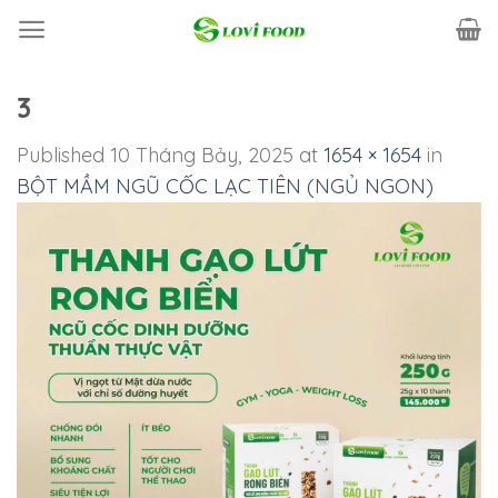
Skip
to
content
3
Published
10 Tháng Bảy, 2025
at
1654 × 1654
in
BỘT MẦM NGŨ CỐC LẠC TIÊN (NGỦ NGON)