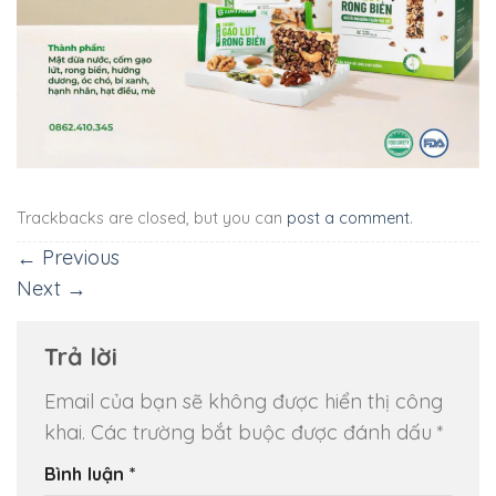
Trackbacks are closed, but you can
post a comment
.
←
Previous
Next
→
Trả lời
Email của bạn sẽ không được hiển thị công
khai.
Các trường bắt buộc được đánh dấu
*
Bình luận
*