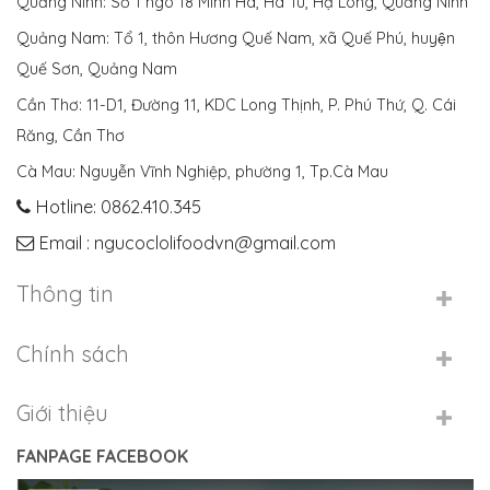
Quảng Ninh: Số 1 ngõ 18 Minh Hà, Hà Tu, Hạ Long, Quảng Ninh
Quảng Nam: Tổ 1, thôn Hương Quế Nam, xã Quế Phú, huyện
Quế Sơn, Quảng Nam
Cần Thơ: 11-D1, Đường 11, KDC Long Thịnh, P. Phú Thứ, Q. Cái
Răng, Cần Thơ
Cà Mau: Nguyễn Vĩnh Nghiệp, phường 1, Tp.Cà Mau
Hotline: 0862.410.345
Email : ngucoclolifoodvn@gmail.com
Thông tin
Chính sách
Giới thiệu
FANPAGE FACEBOOK