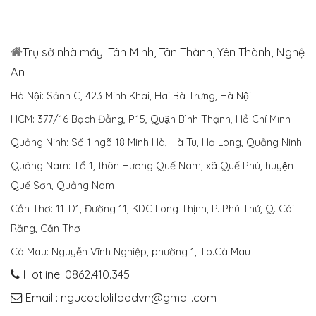
Trụ sở nhà máy: Tân Minh, Tân Thành, Yên Thành, Nghệ
An
Hà Nội: Sảnh C, 423 Minh Khai, Hai Bà Trưng, Hà Nội
HCM: 377/16 Bạch Đằng, P.15, Quận Bình Thạnh, Hồ Chí Minh
Quảng Ninh: Số 1 ngõ 18 Minh Hà, Hà Tu, Hạ Long, Quảng Ninh
Quảng Nam: Tổ 1, thôn Hương Quế Nam, xã Quế Phú, huyện
Quế Sơn, Quảng Nam
Cần Thơ: 11-D1, Đường 11, KDC Long Thịnh, P. Phú Thứ, Q. Cái
Răng, Cần Thơ
Cà Mau: Nguyễn Vĩnh Nghiệp, phường 1, Tp.Cà Mau
Hotline: 0862.410.345
Email : ngucoclolifoodvn@gmail.com