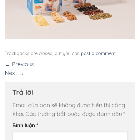
Trackbacks are closed, but you can
post a comment
.
←
Previous
Next
→
Trả lời
Email của bạn sẽ không được hiển thị công
khai.
Các trường bắt buộc được đánh dấu
*
Bình luận
*