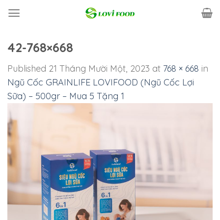
Skip
to
content
42-768×668
Published
21 Tháng Mười Một, 2023
at
768 × 668
in
Ngũ Cốc GRAINLIFE LOVIFOOD (Ngũ Cốc Lợi
Sữa) – 500gr – Mua 5 Tặng 1