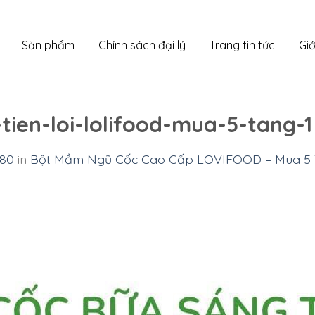
Sản phẩm
Chính sách đại lý
Trang tin tức
Giớ
ien-loi-lolifood-mua-5-tang-1
080
in
Bột Mầm Ngũ Cốc Cao Cấp LOVIFOOD – Mua 5 T