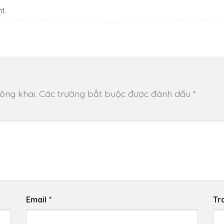
nt
.
ông khai.
Các trường bắt buộc được đánh dấu
*
Email
*
Tr