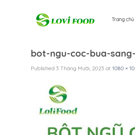
Skip
to
Trang chủ
content
bot-ngu-coc-bua-sang-t
Published
3 Tháng Mười, 2023
at
1080 × 1