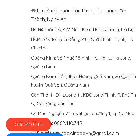
Trụ sở nhà máy: Tân Minh, Tân Thành, Yên
Thành, Nghệ An
Hà Nội: Sảnh C, 423 Minh Khai, Hai Bà Trưng, Hà Nội
HCM: 377/16 Bạch Đằng, P.15, Quận Bình Thạnh, Hồ
Chí Minh
Quảng Ninh: Số 1 ngõ 18 Minh Hà, Hà Tu, Hạ Long,
Quảng Ninh
Quảng Nam: Tổ 1, thôn Hương Quế Nam, xã Quế Phu
huyện Quế Sơn, Quảng Nam
Cần Thơ: 11-D1, Đường 11, KDC Long Thịnh, P. Phú Thư
Q. Cái Răng, Cần Thơ
Cà Mau: Nguyễn Vĩnh Nghiệp, phường 1, Tp.Cà Mau
Hotline: 0862.410.345
0862410345
Email : ngucoclolifoodvn@gmail.com