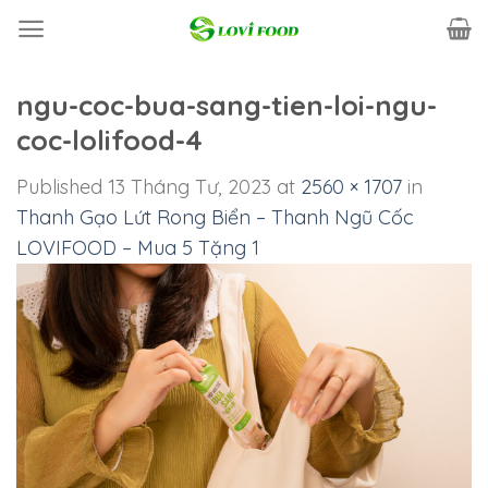
Skip
to
content
ngu-coc-bua-sang-tien-loi-ngu-
coc-lolifood-4
Published
13 Tháng Tư, 2023
at
2560 × 1707
in
Thanh Gạo Lứt Rong Biển – Thanh Ngũ Cốc
LOVIFOOD – Mua 5 Tặng 1