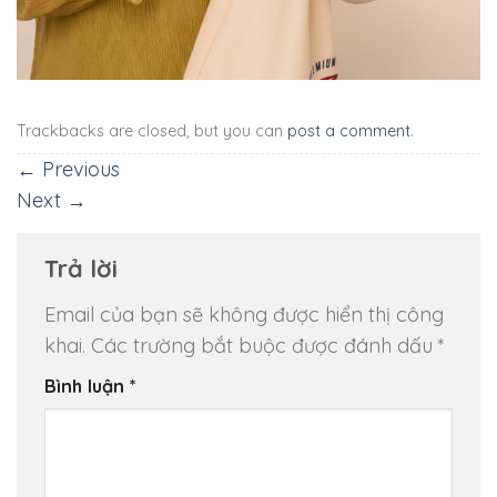
Trackbacks are closed, but you can
post a comment
.
←
Previous
Next
→
Trả lời
Email của bạn sẽ không được hiển thị công
khai.
Các trường bắt buộc được đánh dấu
*
Bình luận
*