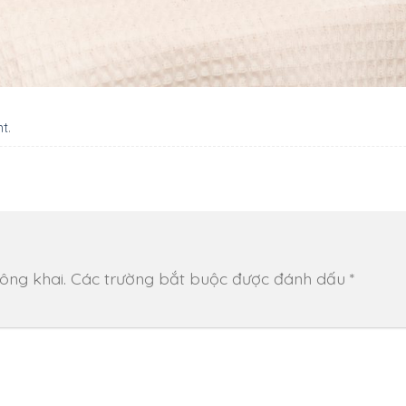
nt
.
ông khai.
Các trường bắt buộc được đánh dấu
*