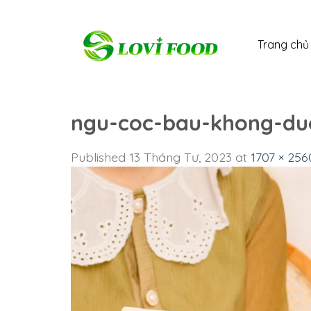
Skip
to
Trang chủ
content
ngu-coc-bau-khong-duo
Published
13 Tháng Tư, 2023
at
1707 × 256