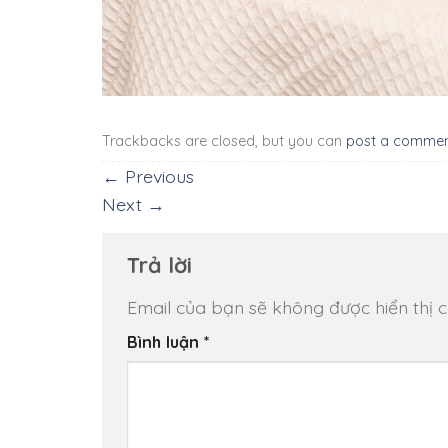
Trackbacks are closed, but you can
post a comme
←
Previous
Next
→
Trả lời
Email của bạn sẽ không được hiển thị c
Bình luận
*