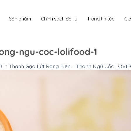
Sản phẩm
Chính sách đại lý
Trang tin tức
Giớ
ng-ngu-coc-lolifood-1
0
in
Thanh Gạo Lứt Rong Biển – Thanh Ngũ Cốc LOVIF