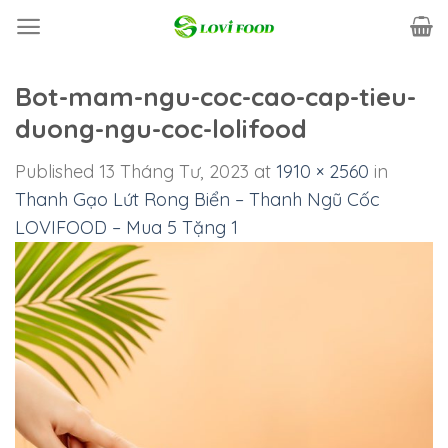
Skip
to
content
Bot-mam-ngu-coc-cao-cap-tieu-
duong-ngu-coc-lolifood
Published
13 Tháng Tư, 2023
at
1910 × 2560
in
Thanh Gạo Lứt Rong Biển – Thanh Ngũ Cốc
LOVIFOOD – Mua 5 Tặng 1