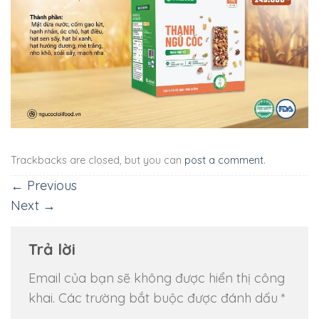
Trackbacks are closed, but you can
post a comment
.
←
Previous
Next
→
Trả lời
Email của bạn sẽ không được hiển thị công
khai.
Các trường bắt buộc được đánh dấu
*