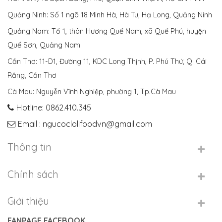
Quảng Ninh: Số 1 ngõ 18 Minh Hà, Hà Tu, Hạ Long, Quảng Ninh
Quảng Nam: Tổ 1, thôn Hương Quế Nam, xã Quế Phú, huyện
Quế Sơn, Quảng Nam
Cần Thơ: 11-D1, Đường 11, KDC Long Thịnh, P. Phú Thứ, Q. Cái
Răng, Cần Thơ
Cà Mau: Nguyễn Vĩnh Nghiệp, phường 1, Tp.Cà Mau
Hotline: 0862.410.345
Email : ngucoclolifoodvn@gmail.com
Thông tin
Chính sách
Giới thiệu
FANPAGE FACEBOOK