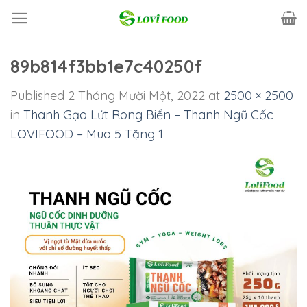
Skip
to
content
89b814f3bb1e7c40250f
Published
2 Tháng Mười Một, 2022
at
2500 × 2500
in
Thanh Gạo Lứt Rong Biển – Thanh Ngũ Cốc
LOVIFOOD – Mua 5 Tặng 1