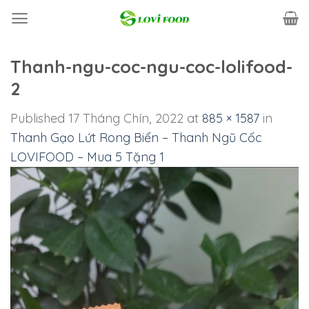
Skip
to
content
Thanh-ngu-coc-ngu-coc-lolifood-
2
Published
17 Tháng Chín, 2022
at
885 × 1587
in
Thanh Gạo Lứt Rong Biển – Thanh Ngũ Cốc
LOVIFOOD – Mua 5 Tặng 1