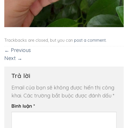
Trackbacks are closed, but you can
post a comment
.
←
Previous
Next
→
Trả lời
Email của bạn sẽ không được hiển thị công
khai.
Các trường bắt buộc được đánh dấu
*
Bình luận
*