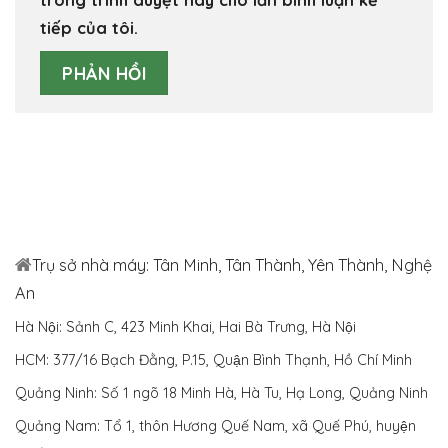
trong trình duyệt này cho lần bình luận kế
tiếp của tôi.
Trụ sở nhà máy: Tân Minh, Tân Thành, Yên Thành, Nghệ
An
Hà Nội: Sảnh C, 423 Minh Khai, Hai Bà Trưng, Hà Nội
HCM: 377/16 Bạch Đằng, P.15, Quận Bình Thạnh, Hồ Chí Minh
Quảng Ninh: Số 1 ngõ 18 Minh Hà, Hà Tu, Hạ Long, Quảng Ninh
Quảng Nam: Tổ 1, thôn Hương Quế Nam, xã Quế Phú, huyện