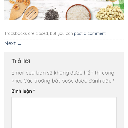
Trackbacks are closed, but you can
post a comment
.
Next
→
Trả lời
Email của bạn sẽ không được hiển thị công
khai.
Các trường bắt buộc được đánh dấu
*
Bình luận
*