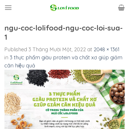
Skip
to
content
ngu-coc-lolifood-ngu-coc-loi-sua-
1
Published
3 Tháng Mười Một, 2022
at
2048 × 1361
in
3 thực phẩm giàu protein và chất xơ giúp giảm
cân hiệu quả