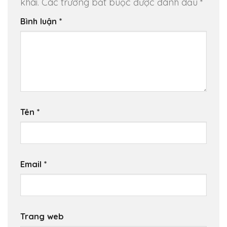
khai.
Các trường bắt buộc được đánh dấu
*
Bình luận
*
Tên
*
Email
*
Trang web