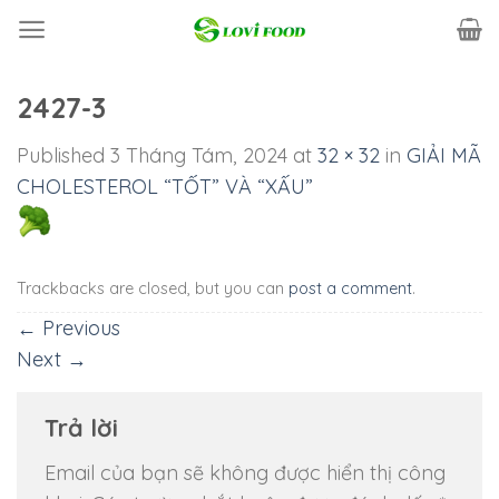
Skip
to
content
2427-3
Published
3 Tháng Tám, 2024
at
32 × 32
in
GIẢI MÃ
CHOLESTEROL “TỐT” VÀ “XẤU”
Trackbacks are closed, but you can
post a comment
.
←
Previous
Next
→
Trả lời
Email của bạn sẽ không được hiển thị công