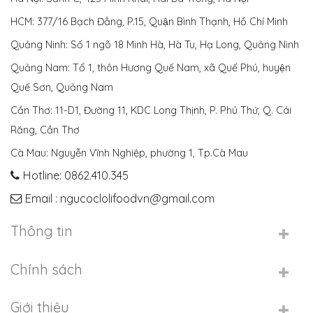
HCM: 377/16 Bạch Đằng, P.15, Quận Bình Thạnh, Hồ Chí Minh
Quảng Ninh: Số 1 ngõ 18 Minh Hà, Hà Tu, Hạ Long, Quảng Ninh
Quảng Nam: Tổ 1, thôn Hương Quế Nam, xã Quế Phú, huyện
Quế Sơn, Quảng Nam
Cần Thơ: 11-D1, Đường 11, KDC Long Thịnh, P. Phú Thứ, Q. Cái
Răng, Cần Thơ
Cà Mau: Nguyễn Vĩnh Nghiệp, phường 1, Tp.Cà Mau
Hotline: 0862.410.345
Email : ngucoclolifoodvn@gmail.com
Thông tin
Chính sách
Giới thiệu