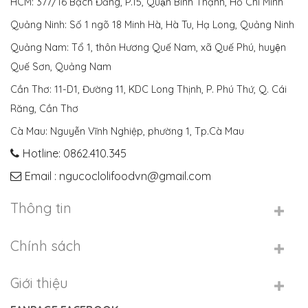
HCM: 377/16 Bạch Đằng, P.15, Quận Bình Thạnh, Hồ Chí Minh
Quảng Ninh: Số 1 ngõ 18 Minh Hà, Hà Tu, Hạ Long, Quảng Ninh
Quảng Nam: Tổ 1, thôn Hương Quế Nam, xã Quế Phú, huyện
Quế Sơn, Quảng Nam
Cần Thơ: 11-D1, Đường 11, KDC Long Thịnh, P. Phú Thứ, Q. Cái
Răng, Cần Thơ
Cà Mau: Nguyễn Vĩnh Nghiệp, phường 1, Tp.Cà Mau
Hotline: 0862.410.345
Email : ngucoclolifoodvn@gmail.com
Thông tin
Chính sách
Giới thiệu