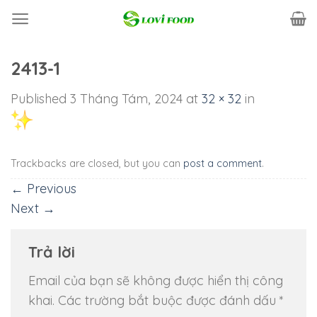
Skip
to
content
2413-1
Published
3 Tháng Tám, 2024
at
32 × 32
in
Trackbacks are closed, but you can
post a comment
.
←
Previous
Next
→
Trả lời
Email của bạn sẽ không được hiển thị công
khai.
Các trường bắt buộc được đánh dấu
*